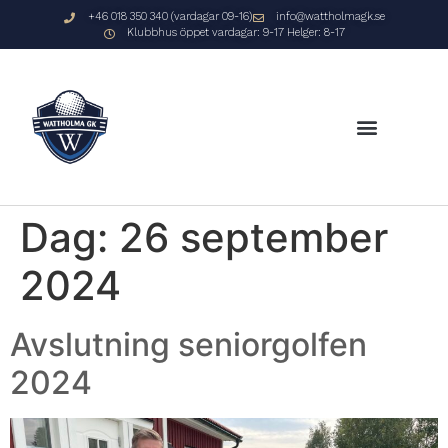
+46 018 350 340 (vardagar 09-16)
info@wattholmagk.se
Klubbhus öppet vardagar: 9-17 Helger: 8-17
Dag:
26 september
2024
Avslutning seniorgolfen
2024