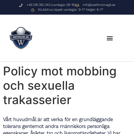
+46 018 350 340 (vardagar 09-16)
info@wattholmagk.se
Klubbhus öppet vardagar: 9-17 Helger: 8-17
Policy mot mobbing
och sexuella
trakasserier
Vårt huvudmål är att verka för en grundläggande
tolerans gentemot andra människors personliga
egenskaper, åsikter, tro och livsomständigheter. Vi har