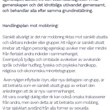
gemenskapen och det idrottsliga utövandet gemensamt,
och behandlar alla efter samma grundinställning.
Handlingsplan mot mobbning:
Särskilt allvarligt är det när mobbning riktas mot särskilt utsatta
och sårbara individer eller grupper. Att någon är särskilt utsatt
innebär att någon personlig egenskap avviker mer eller mindre
från flertalet andra individer i sammanhanget.
Exempel på tydliga och omtalade avvikelser av avvikande
språk och/eller hudfärg, fysiska och psykiska handikapp,
religiösa och ekonomiska minoritetsgrupper.
Även nyligen inflyttade i byn, eller nya deltagare i en grupp, är
att betrakta som en särskilt utsatt grupp av enbart den
anledningen att de är nya i sammanhanget.
Att vara ovanligt duktig eller rik kan också orsaka trakasserier
från andra, men även detta är att betrakta som mobbing,
Vi tar självklart avstånd från alla former av sexuella