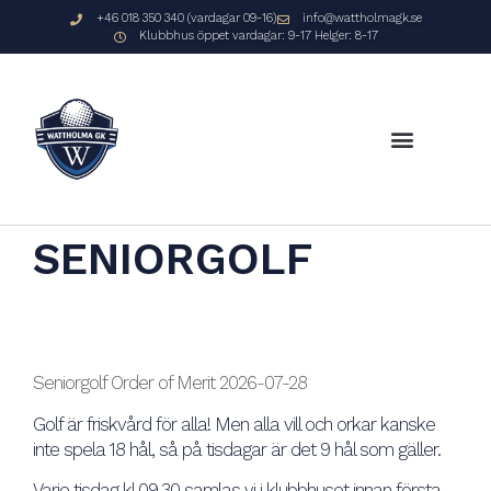
+46 018 350 340 (vardagar 09-16)
info@wattholmagk.se
Klubbhus öppet vardagar: 9-17 Helger: 8-17
SENIORGOLF
Seniorgolf Order of Merit 2026-07-28
Golf är friskvård för alla! Men alla vill och orkar kanske
inte spela 18 hål, så på tisdagar är det 9 hål som gäller.
Varje tisdag kl 09.30 samlas vi i klubbhuset innan första