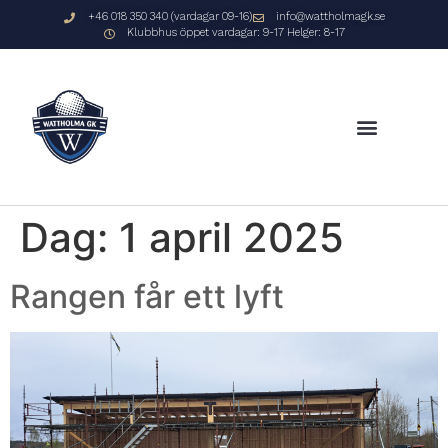
+46 018 350 340 (vardagar 09-16)
info@wattholmagk.se
Klubbhus öppet vardagar: 9-17 Helger: 8-17
Dag:
1 april 2025
Rangen får ett lyft