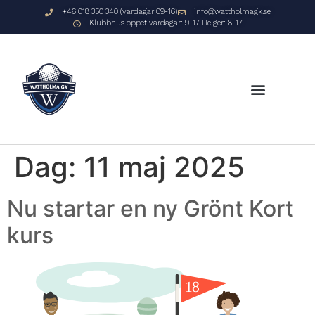
+46 018 350 340 (vardagar 09-16)
info@wattholmagk.se
Klubbhus öppet vardagar: 9-17 Helger: 8-17
Dag:
11 maj 2025
Nu startar en ny Grönt Kort
kurs