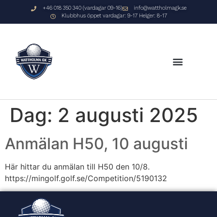
+46 018 350 340 (vardagar 09-16)
info@wattholmagk.se
Klubbhus öppet vardagar: 9-17 Helger: 8-17
Dag:
2 augusti 2025
Anmälan H50, 10 augusti
Här hittar du anmälan till H50 den 10/8.
https://mingolf.golf.se/Competition/5190132