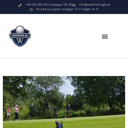
+46 018 350 340 (vardagar 09-16)
info@wattholmagk.se
Klubbhus öppet vardagar: 9-17 Helger: 8-17