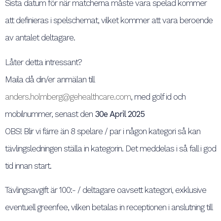
Sista datum för när matcherna måste vara spelad kommer
att definieras i spelschemat, vilket kommer att vara beroende
av antalet deltagare.
Låter detta intressant?
Maila då din/er anmälan till
anders.holmberg@gehealthcare.com
, med golf id och
mobilnummer, senast den
30e April 2025
OBS! Blir vi färre än 8 spelare / par i någon kategori så kan
tävlingsledningen ställa in kategorin. Det meddelas i så fall i god
tid innan start.
Tävlingsavgift är 100:- / deltagare oavsett kategori, exklusive
eventuell greenfee, vilken betalas in receptionen i anslutning till