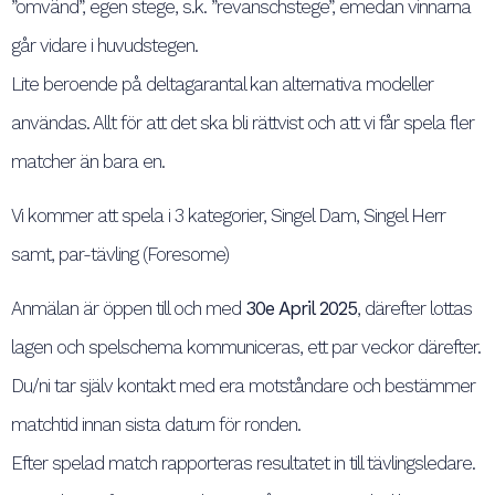
”omvänd”, egen stege, s.k. ”revanschstege”, emedan vinnarna
går vidare i huvudstegen.
Lite beroende på deltagarantal kan alternativa modeller
användas. Allt för att det ska bli rättvist och att vi får spela fler
matcher än bara en.
Vi kommer att spela i 3 kategorier, Singel Dam, Singel Herr
samt, par-tävling (Foresome)
Anmälan är öppen till och med
30e April 2025
, därefter lottas
lagen och spelschema kommuniceras, ett par veckor därefter.
Du/ni tar själv kontakt med era motståndare och bestämmer
matchtid innan sista datum för ronden.
Efter spelad match rapporteras resultatet in till tävlingsledare.