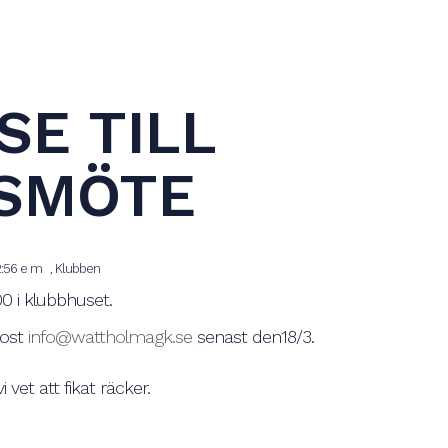
SE TILL
SMÖTE
2:56 e m
,
Klubben
0 i klubbhuset.
post
info@wattholmagk.se
senast den18/3.
i vet att fikat räcker.