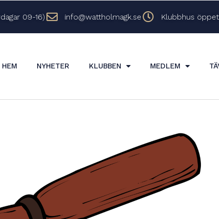
dagar 09-16)
info@wattholmagk.se
Klubbhus öppet 
HEM
NYHETER
KLUBBEN
MEDLEM
TÄ