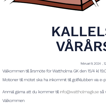
KALLEL
VÅRÅR
februari 9, 2024
,
1
Välkommen till årsmöte för Wattholma GK den 15/4 kl 19.0
Motioner till mötet ska ha inkommit till golfklubben via e-
Anmäl gärna att du kommer till
info@wattholmagk.se
så v
Välkommen