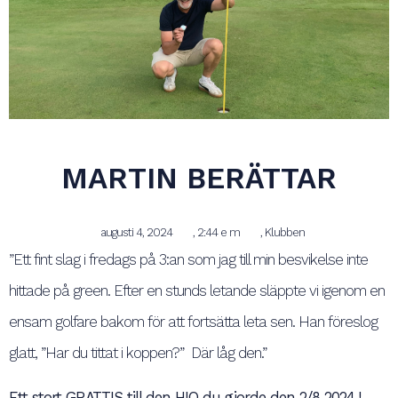
MARTIN BERÄTTAR
augusti 4, 2024
,
2:44 e m
,
Klubben
”Ett fint slag i fredags på 3:an som jag till min besvikelse inte
hittade på green. Efter en stunds letande släppte vi igenom en
ensam golfare bakom för att fortsätta leta sen. Han föreslog
glatt, ”Har du tittat i koppen?” Där låg den.”
Ett stort GRATTIS till den HIO du gjorde den 2/8 2024
!