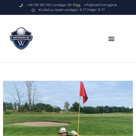
+46 018 350 340 (vardagar 09-16)
info@wattholmagk.se
Klubbhus öppet vardagar: 9-17 Helger: 8-17