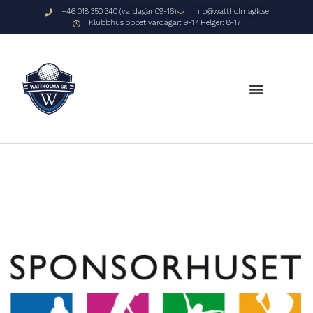
+46 018 350 340 (vardagar 09-16)
info@wattholmagk.se
Klubbhus öppet vardagar: 9-17 Helger: 8-17